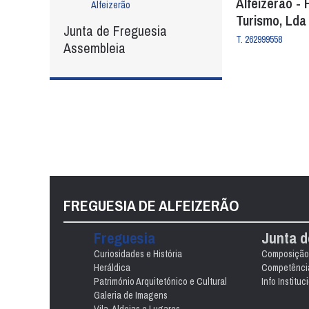
Alfeizerão - 
Alfeizerão
Turismo, Lda
Junta de Freguesia
T. 262999558
Assembleia
FREGUESIA DE ALFEIZERÃO
Freguesia
Junta d
Curiosidades e História
Composição
Heráldica
Competênci
Património Arquitetónico e Cultural
Info Instituc
Galeria de Imagens