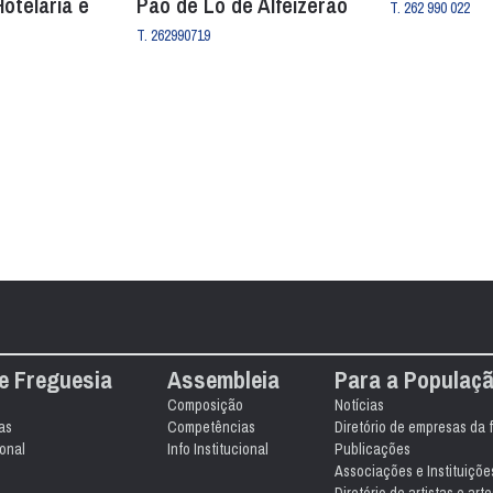
Hotelaria e
Pão de Ló de Alfeizerão
T. 262 990 022
T. 262990719
e Freguesia
Assembleia
Para a Populaç
Composição
Notícias
as
Competências
Diretório de empresas da 
ional
Info Institucional
Publicações
Associações e Instituiçõe