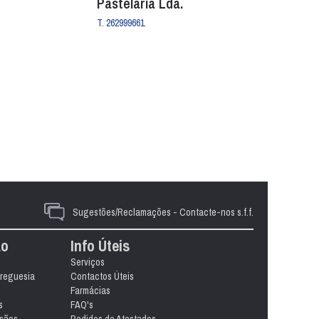
Pastelaria Lda.
T. 262999661
Sugestões/Reclamações - Contacte-nos s.f.f.
ão
Info Úteis
Serviços
freguesia
Contactos Úteis
Farmácias
s
FAQ's